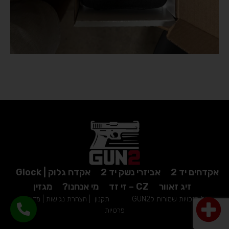
אקדחים יד 2
אביזרי נשק יד 2
אקדח גלוק | Glock
זיג זאוור
CZ – זי זד
מי אנחנו?
מגזין
כל הזכויות שמורות לGUN2
תקנון
|
הצהרת נגישות
|
מדיניות
פרטיות