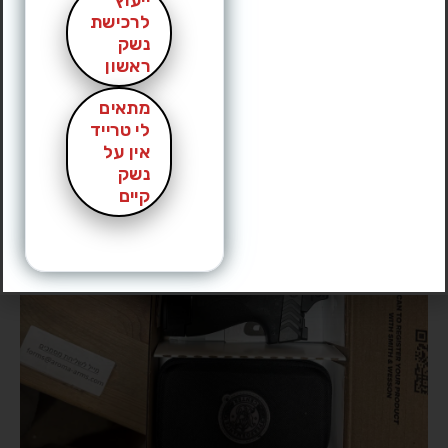
ייעוץ
לרכישת
נשק
ראשון
מתאים
לי טרייד
אין על
נשק
קיים