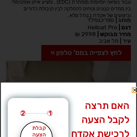
עבור נשיאה יומיומית מוסתרת (EDC) , ומציע איזון אופטימלי
בין ממדים קטנים ונוחים להסלקה לבין קיבולת כדורים
וביצועים של אקדח בגודל מלא .
מותג
|
ספרינגפילד
דגם
|
Hellcat Pro
מחיר מבוקש
|
2998 ₪
עיר
|
תל אביב
לחץ לצפייה במס’ טלפון »
האם תרצה
2
1
לקבל הצעה
קבלת
לרכישת אקדח
הצעה