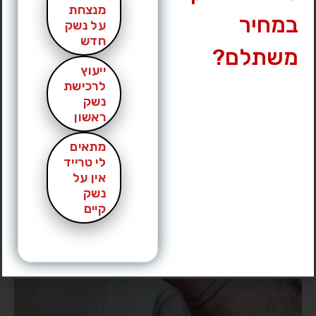
מנצחת
במחיר
על נשק
חדש
משתלם?
ייעוץ
לרכישת
נשק
ראשון
מתאים
לי טרייד
אין על
נשק
קיים