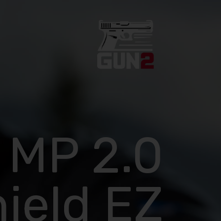
 MP 2.0
ield EZ