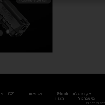
אקדח גלוק | Glock
זיג זאוור
CZ – זי זד
מי אנחנו?
מגזין
דיניות פרטיות