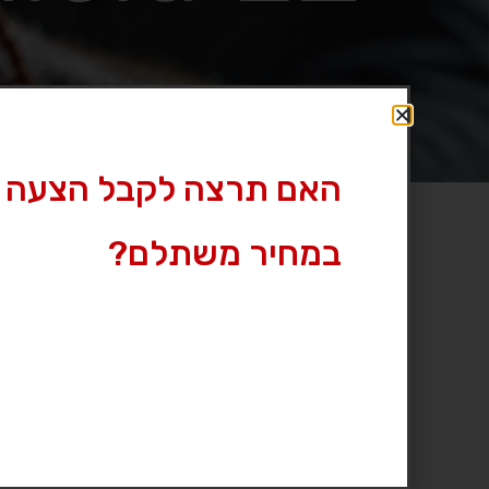
האם תרצה לקבל הצעה 
במחיר משתלם?
אקדח קומפקטי ונוח מצד אחד ולא מתפשר על עוצ
בטיחותי אמין ונוח. נוח להסתובב איתו כשהוא מוסל
מותג
|
סמית אנד ווסון
דגם
|
Smith&Wesson MP 2.0 Shield EZ
מחיר מבוקש
|
2000 ₪
עיר
|
נשר
לחץ לצפייה במס’ טלפון »