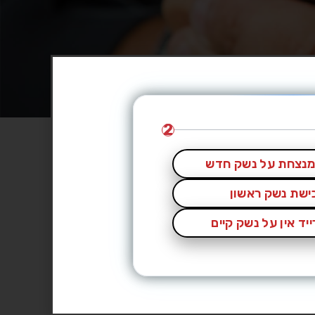
2
נצחת על נשק חדש
כישת נשק ראשון
יד אין על נשק קיים