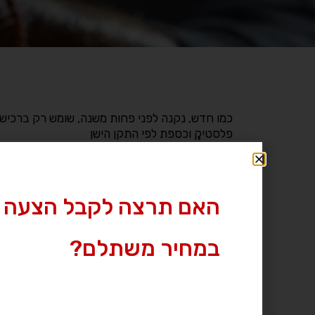
כמו חדש, נקנה לפני פחות משנה, שומש רק ברכישה
פלסטיק וכספת לפי התקן הישן
מותג
|
זיג זאוור
דגם
|
365X
מחיר מבוקש
|
3000 ₪
עיר
|
קריית מלאכי
האם תרצה לקבל הצעה 
לחץ לצפייה במס’ טלפון »
במחיר משתלם?