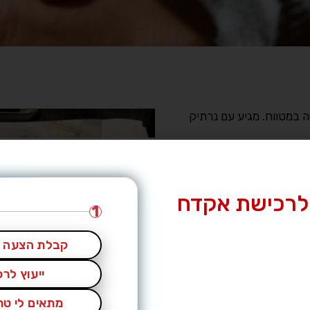
 במטווח. מגיע עם נרתיק
לרכישת אקדח
1
קבלת הצעה מ
ייעוץ לר
מתאים לי טרי