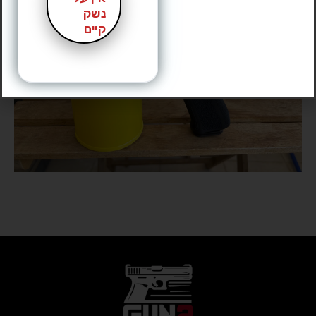
נשק
קיים