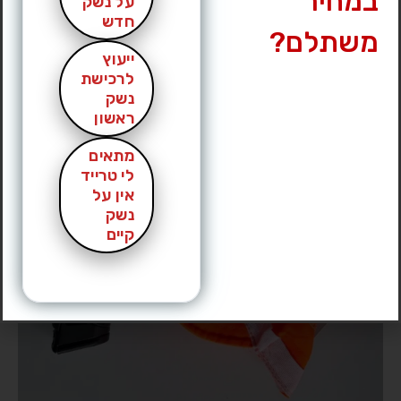
במחיר
על נשק
חדש
משתלם?
ייעוץ
לרכישת
נשק
ראשון
מתאים
לי טרייד
אין על
נשק
קיים