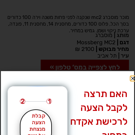
מוכר מוסברג mc2 שנקנה לפני פחות משנה וירה 100 כדורים
בסך הכל, פלוס 100 כדורים, מחסנית 14, מחסנית 11, פונדה,
ערכת ניקוי ושמן. גמיש במחיר.
מותג
|
מוסברג
דגם
|
Mossberg MC2
מחיר מבוקש
|
2100 ₪
עיר
|
תל אביב
לחץ לצפייה במס’ טלפון »
האם תרצה
2
1
לקבל הצעה
קבלת
לרכישת אקדח
הצעה
מנצחת