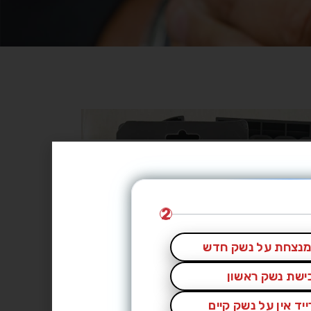
2
נצחת על נשק חדש
כישת נשק ראשון
יד אין על נשק קיים