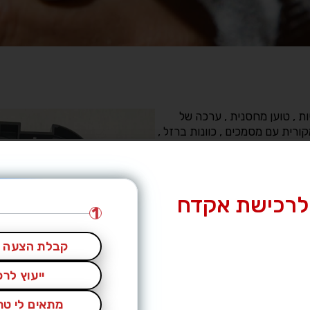
רגה , אקדח שמור מאוד , 2 מחסניות , טוען מחסנית , ערכה של
קורית עם מסמכים , כוונות ברזל ,
לרכישת אקדח
1
קבלת הצעה מ
ייעוץ לר
מתאים לי טרי