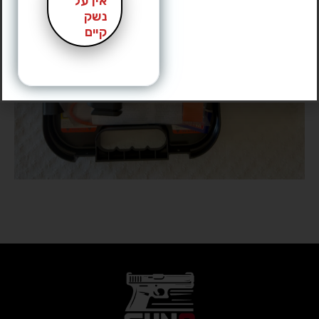
אין על
נשק
קיים