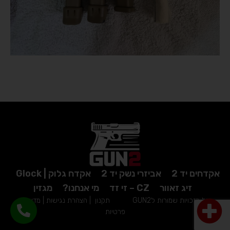
אקדחים יד 2
אביזרי נשק יד 2
אקדח גלוק | Glock
זיג זאוור
CZ – זי זד
מי אנחנו?
מגזין
כל הזכויות שמורות לGUN2
תקנון
|
הצהרת נגישות
|
מדיניות
פרטיות