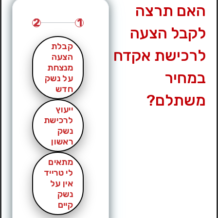
האם תרצה
לחץ לצפייה במס’ טלפון »
2
1
לקבל הצעה
קבלת
לרכישת אקדח
הצעה
מנצחת
במחיר
על נשק
חדש
משתלם?
ייעוץ
לרכישת
נשק
ראשון
מתאים
לי טרייד
אין על
נשק
קיים