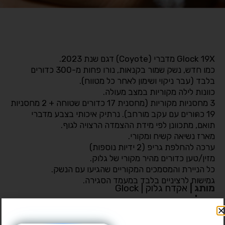
Glock 19X מדברי (Coyote) דגם שנת 2023.
כמו חדש, נשק שמור בקנאות, נורו פחות מ-300 כדורים
בלבד (עבר ניקוי ושימון לאחר כל מטווח).
כוונות לילה מקוריות במצב מעולה.
3 מחסניות מקוריות (מחסנית 17 כדורים שטוחה + 2 מחסניות
19 כดורים עם עקב מורחב). נרתיק איכותי בצבע מדברי
תואם, מתכוונן לפי מידת ההצמדה הרצויה לגוף.
מארז נשיאה קשיח ומקורי.
ערכה להחלפת גריפ (2 ידיות נוספות)
מזין/טען כדורים מהיר מקורי של גלוק.
כל הניירת והמסמכים המקוריים שהגיעו עם הנשק.
גמישות לרציניים בלבד במעמד הסגירה.
מותג
|
אקדח גלוק | Glock
דגם
|
19 X 2023
מחיר מבוקש
|
3400 ₪
עיר
|
באר שבע