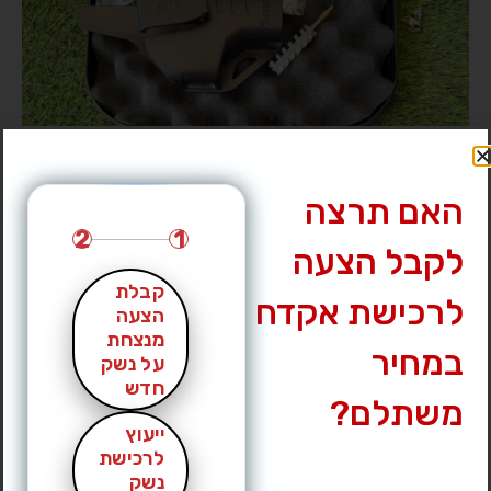
האם תרצה
2
1
לקבל הצעה
קבלת
לרכישת אקדח
הצעה
מנצחת
במחיר
על נשק
חדש
משתלם?
ייעוץ
לרכישת
נשק