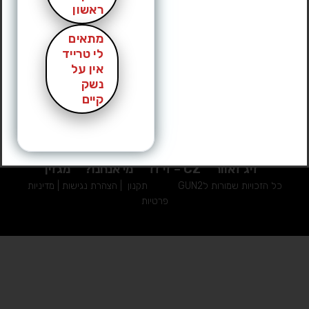
ראשון
מתאים
לי טרייד
אין על
נשק
קיים
אקדחים יד 2
אביזרי נשק יד 2
אקדח גלוק | Glock
זיג זאוור
CZ – זי זד
מי אנחנו?
מגזין
כל הזכויות שמורות לGUN2
תקנון
|
הצהרת נגישות
|
מדיניות
פרטיות