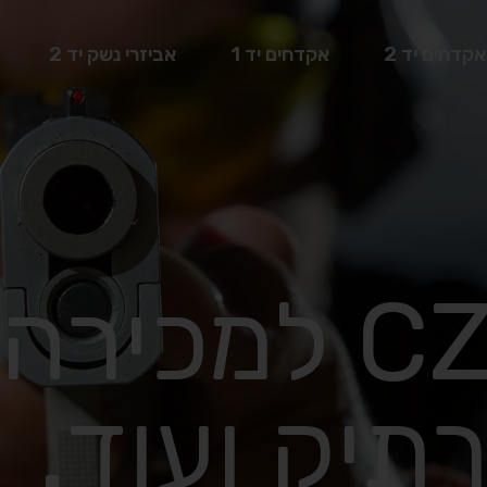
אקדחים יד 2
אקדחים יד 1
אביזרי נשק יד 2
CZ P-10 S למכ
תיק ועוד.