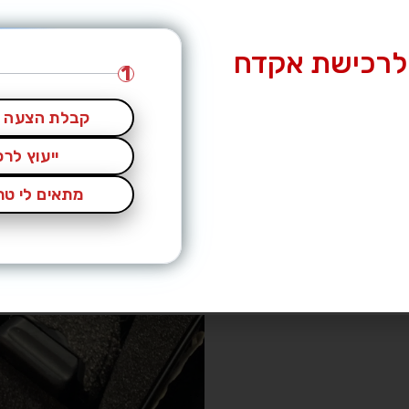
לרכישת אקדח
1
קבלת הצעה מ
ייעוץ לר
מתאים לי טרי
CZ P10 S הוא הגרסה הקומפקטית של סדרת P10 המוצלחת של CZ. ידית
קלת משקל. אמין, מדויק, ומתאים