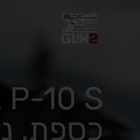
כספת, נר