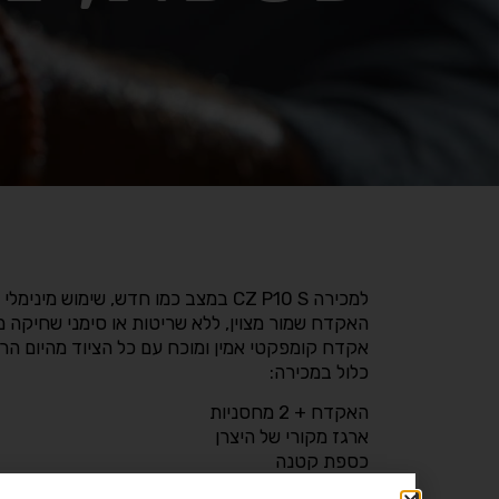
למכירה CZ P10 S במצב כמו חדש, שימוש מינימלי בלבד.
האקדח שמור מצוין, ללא שריטות או סימני שחיקה 
אקדח קומפקטי אמין ומוכח עם כל הציוד מהיום הרא
כלול במכירה:
האקדח + 2 מחסניות
ארגז מקורי של היצרן
כספת קטנה
נרתיק חיצוני + נרתיק פנימי