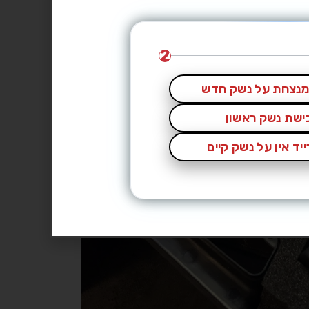
2
נצחת על נשק חדש
כישת נשק ראשון
יד אין על נשק קיים