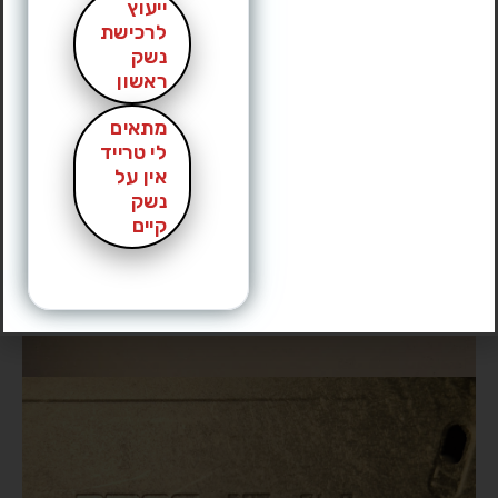
ייעוץ
לרכישת
נשק
ראשון
מתאים
לי טרייד
אין על
נשק
קיים