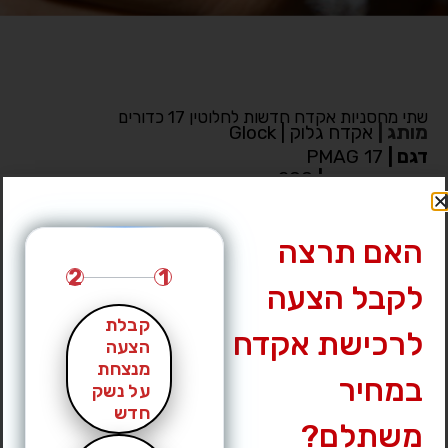
שתי מחסניות אקדח חדשות לחלוטין 17 כדורים
מותג
|
אקדח גלוק | Glock
דגם
|
PMAG 17
מחיר מבוקש
|
200 ₪
עיר
|
נהריה
לחץ לצפייה במס’ טלפון »
האם תרצה
2
1
לקבל הצעה
קבלת
לרכישת אקדח
הצעה
מנצחת
במחיר
על נשק
חדש
משתלם?