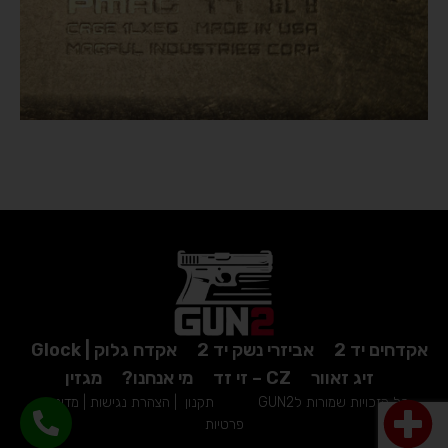
אקדחים יד 2
אביזרי נשק יד 2
אקדח גלוק | Glock
זיג זאוור
CZ – זי זד
מי אנחנו?
מגזין
כל הזכויות שמורות לGUN2
תקנון
|
הצהרת נגישות
|
מדיניות
פרטיות