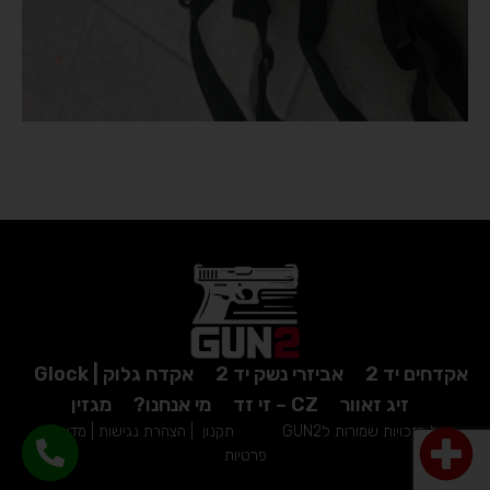
אקדחים יד 2
אביזרי נשק יד 2
אקדח גלוק | Glock
זיג זאוור
CZ – זי זד
מי אנחנו?
מגזין
כל הזכויות שמורות לGUN2
תקנון
|
הצהרת נגישות
|
מדיניות
פרטיות