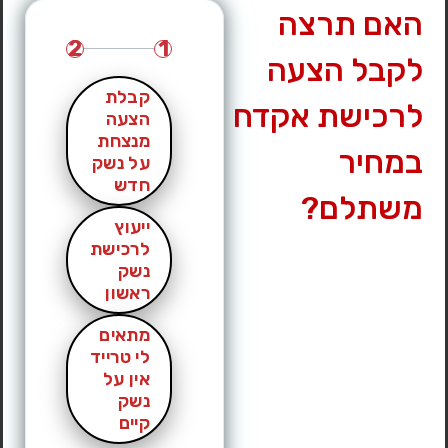
גרם
האם תרצה
מותג
|
אקדח גלוק | Glock
דגם
|
19
2
1
לקבל הצעה
מחיר מבוקש
|
2000 ₪
עיר
|
אריאל
קבלת
לרכישת אקדח
הצעה
לחץ לצפייה במס’ טלפון »
מנצחת
במחיר
על נשק
חדש
משתלם?
ייעוץ
לרכישת
נשק
ראשון
מתאים
לי טרייד
אין על
נשק
קיים