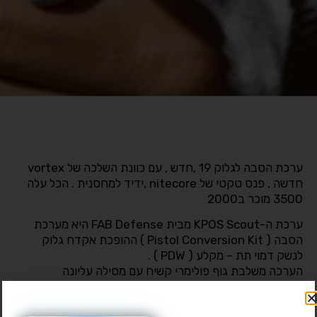
ערכת הסבה לגלוק 19 ,חדש , עם כוונת השלכה של vortex
חדשה , פנס טקטי של nitecore ,ידיד למחסנית . הכל עלה
3500 מוכר ב2000
ערכת ה-KPOS Scout מבית FAB Defense היא מערכת
הסבה ( Pistol Conversion Kit ) ההופכת אקדח גלוק
לנשק דמוי תת – מקלע ( PDW ) .
הערכה משלבת גוף פולימרי קשיח עם מסילה עליונה
מאלומיניום תעופתי ( 6061 T6 ) , מה שמעניק לה יציבות
גבוהה בנשיאת כוונות תוך שמירה על משקל קל של כ-720