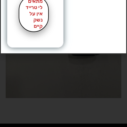
מתאים
לי טרייד
אין על
נשק
קיים