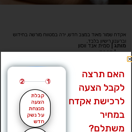
אקדח שמור מאוד במצב חדש, ירה במטווח מורשה בחידוש
וברענון רישיון בלבד,
מותג
|
סמית אנד ווסון
דגם
|
5903
מחיר מבוקש
|
2700 ₪
עיר
|
כרמיאל
האם תרצה
לחץ לצפייה במס’ טלפון »
2
1
לקבל הצעה
קבלת
לרכישת אקדח
הצעה
מנצחת
במחיר
על נשק
חדש
משתלם?