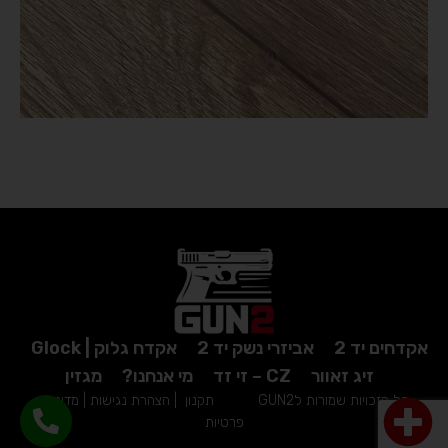
אקדחים יד 2
אביזרי נשק יד 2
אקדח גלוק | Glock
זיג זאוור
CZ – זי זד
מי אנחנו?
מגזין
כל הזכויות שמורות לGUN2
תקנון
|
הצהרת נגישות
|
מדיניות
פרטיות