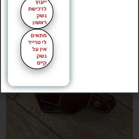
ייעוץ
לרכישת
נשק
ראשון
מתאים
לי טרייד
אין על
נשק
קיים