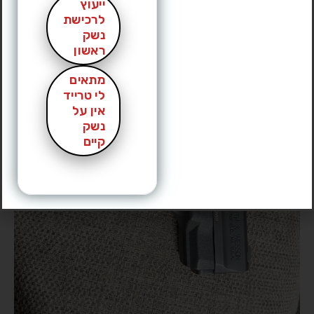
ייעוץ
לרכישת
נשק
ראשון
מתאים
לי טרייד
אין על
נשק
קיים