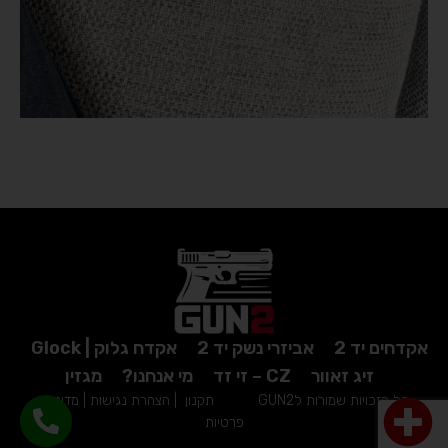
אקדחים יד 2
אביזרי נשק יד 2
אקדח גלוק | Glock
זיג זאוור
CZ – זי זד
מי אנחנו?
מגזין
כל הזכויות שמורות לGUN2
תקנון
|
הצהרת נגישות
|
מדיניות
פרטיות