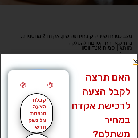
מצב כמו חדש ירי רק בחידוש רשיון, אקדח 2 מחסניות ,
נרתיק.אקדח קטן נוח להסלקה
מותג
|
סמית אנד ווסון
דגם
|
שילד
מחיר מבוקש
|
2800 ₪
עיר
|
ראשון לציון
האם תרצה
לחץ לצפייה במס’ טלפון »
2
1
לקבל הצעה
קבלת
לרכישת אקדח
הצעה
מנצחת
במחיר
על נשק
חדש
משתלם?