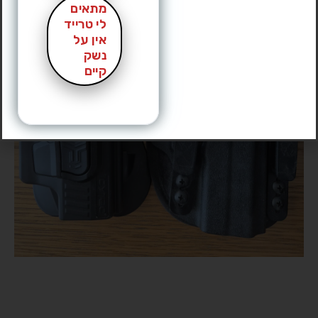
מתאים
לי טרייד
אין על
נשק
קיים