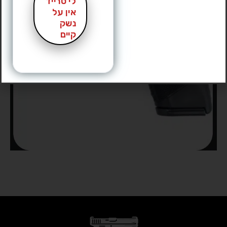
לי טרייד
אין על
נשק
קיים