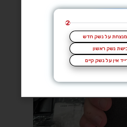
2
נצחת על נשק חדש
כישת נשק ראשון
יד אין על נשק קיים