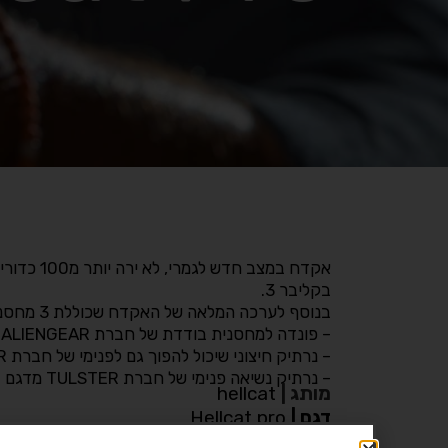
אקדח במצב חד
בקליבר 3.
בנוסף לערכה המלאה של האקדח שכוללת 3 מחסניות ו50 כדורים, הקונה יקבל:
– פונדה למחסנית בודדת של חברת ALIENGEAR
– נרתיק חיצוני שיכול להפוך גם לפנימי של חברת ALIENGEAR דגם PHOTON.
– נרתיק נשיאה פנימי של חברת TULSTER מדגם OATH.
מותג
|
hellcat
דגם
|
Hellcat pro
מחיר מבוקש
|
3200 ₪