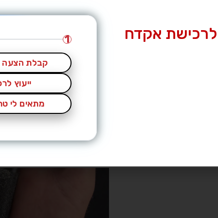
לרכישת אקדח
1
קבלת הצעה מ
ייעוץ לר
מתאים לי טרי