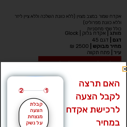
אקדח שמור במצב מצוין (ללא כוונת השלכה וללא ציין ליזר
וללא כוונת מפרוליט)
כולל שתי מחסניות
מותג
|
אקדח גלוק | Glock
דגם
|
דגם 45
מחיר מבוקש
|
2500 ₪
עיר
|
פתח תקווה
לחץ לצפייה במס’ טלפון »
האם תרצה
2
1
לקבל הצעה
קבלת
לרכישת אקדח
הצעה
מנצחת
במחיר
על נשק