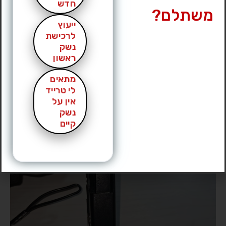
חדש
משתלם?
ייעוץ
לרכישת
נשק
ראשון
מתאים
לי טרייד
אין על
נשק
קיים