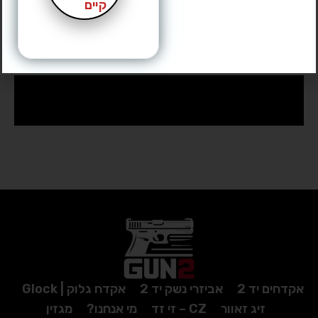
קיים
אקדחים יד 2
אביזרי נשק יד 2
אקדח גלוק | Glock
זיג זאוור
CZ – זי זד
מי אנחנו?
מגזין