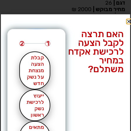
דגם
|
26
מחיר מבוקש
|
2000 ₪
עיר
|
חולון
לחץ לצפייה במס’ טלפון »
האם תרצה
לקבל הצעה
2
1
לרכישת אקדח
קבלת
במחיר
הצעה
משתלם?
מנצחת
על נשק
חדש
ייעוץ
לרכישת
נשק
ראשון
מתאים