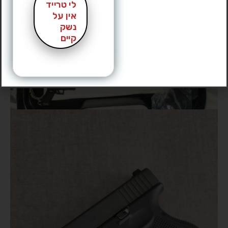
לי טרייד
אין על
נשק
קיים