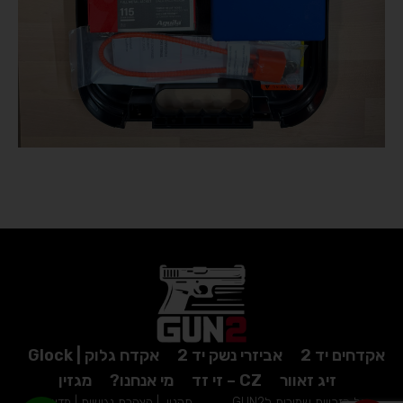
אקדחים יד 2
אביזרי נשק יד 2
אקדח גלוק | Glock
זיג זאוור
CZ – זי זד
מי אנחנו?
מגזין
כל הזכויות שמורות לGUN2
תקנון
|
הצהרת נגישות
|
מדיניות