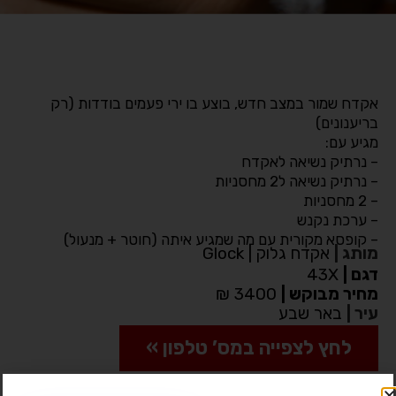
אקדח שמור במצב חדש, בוצע בו ירי פעמים בודדות (רק
בריענונים)
מגיע עם:
– נרתיק נשיאה לאקדח
– נרתיק נשיאה ל2 מחסניות
– 2 מחסניות
– ערכת נקנש
– קופסא מקורית עם מה שמגיע איתה (חוטר + מנעול)
מותג
|
אקדח גלוק | Glock
דגם
|
43X
מחיר מבוקש
|
3400 ₪
עיר
|
באר שבע
לחץ לצפייה במס’ טלפון »