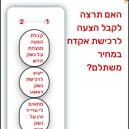
האם תרצה
2
1
לקבל הצעה
קבלת
לרכישת אקדח
הצעה
מנצחת
במחיר
על נשק
חדש
משתלם?
ייעוץ
לרכישת
נשק
ראשון
מתאים
לי טרייד
אין על
נשק