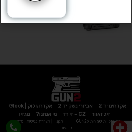
אקדחים יד 2
אביזרי נשק יד 2
אקדח גלוק | Glock
זיג זאוור
CZ – זי זד
מי אנחנו?
מגזין
כל הזכויות שמורות לGUN2
תקנון
|
הצהרת נגישות
|
מדיניות
פרטיות