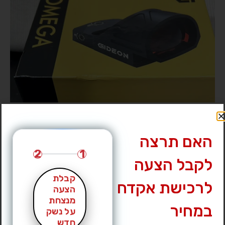
האם תרצה
2
1
לקבל הצעה
קבלת
לרכישת אקדח
הצעה
מנצחת
במחיר
על נשק
חדש