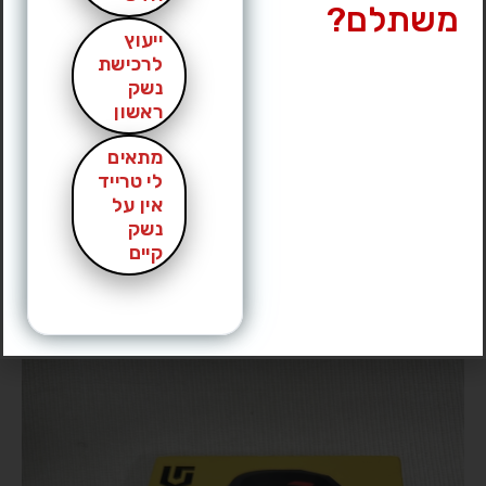
משתלם?
ייעוץ
לרכישת
נשק
ראשון
מתאים
לי טרייד
אין על
נשק
קיים