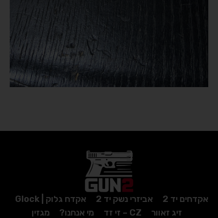
אקדחים יד 2
אביזרי נשק יד 2
אקדח גלוק | Glock
זיג זאוור
CZ – זי זד
מי אנחנו?
מגזין