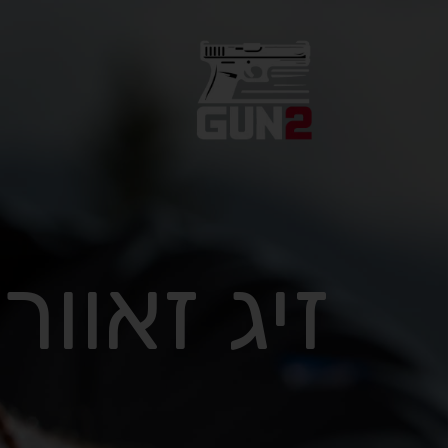
זיג זאוור p365x