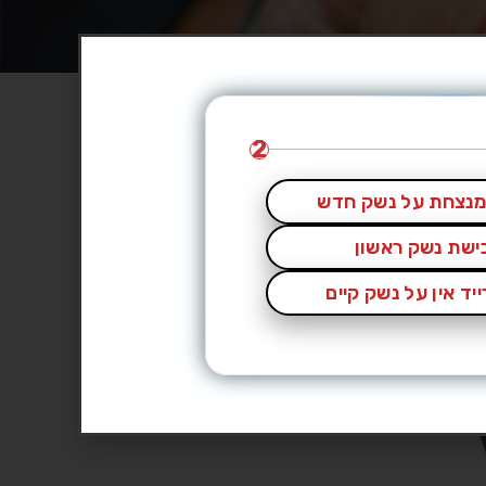
2
נצחת על נשק חדש
כישת נשק ראשון
יד אין על נשק קיים