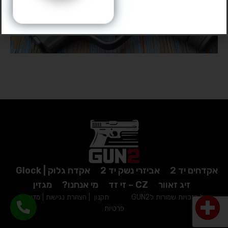
אקדחים יד 2
אביזרי נשק יד 2
אקדח גלוק | Glock
זיג זאוור
CZ – זי זד
מי אנחנו?
מגזין
כל הזכויות שמורות לGUN2
תקנון
|
הצהרת נגישות
|
מדיניות
פרטיות