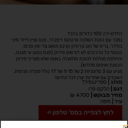
כחדש ירה 100 כדורים בלבד
נמכר עם כוונת השלכה וורטקס דיפנדר, פנס וציין לייזר מיני
בולדר, גריפ של הוג ונרתיק קרבון תואם צד ימין פנימי.
בנוסף כל הרכיבים לא דורשים פירוק (פנס נטען עי מגנט,
והחלפת סוללות לכוונת מלמעלה באופן שלא מצריך פירוק
הכוונת ואיפוס מחדש).
מגיע עם 3 מחסניות 2 של 15 ו1 של 17 כולל פונדה פנימית.
האקדח עם אחריות יצרן לכל החיים!
מותג
|
ספרינגפילד
דגם
|
הלקט פרו
מחיר מבוקש
|
4700 ₪
עיר
|
חיפה
לחץ לצפייה במס’ טלפון »