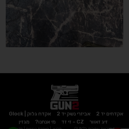
אקדחים יד 2
אביזרי נשק יד 2
אקדח גלוק | Glock
זיג זאוור
CZ – זי זד
מי אנחנו?
מגזין
כל הזכויות שמורות לGUN2
תקנון
|
הצהרת נגישות
|
מדיניות