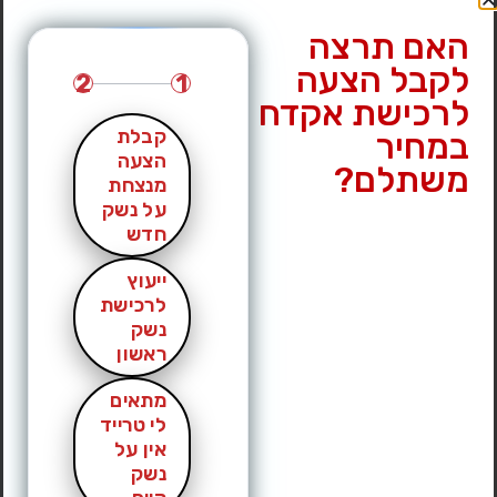
האם תרצה
לקבל הצעה
2
1
לרכישת אקדח
קבלת
במחיר
הצעה
משתלם?
מנצחת
על נשק
חדש
ייעוץ
לרכישת
נשק
ראשון
מתאים
לי טרייד
אין על
נשק