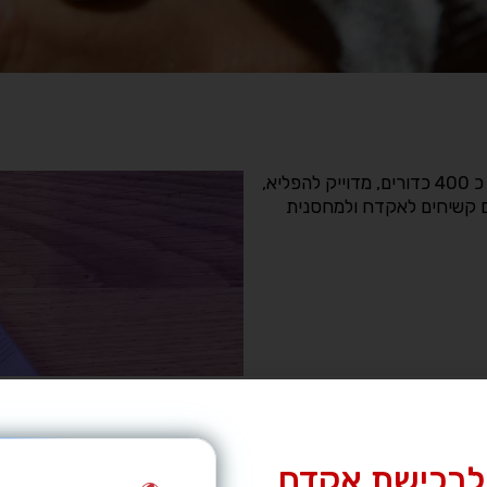
אקדח גלוק 48, זינה כסופה, במצב מצויין, יריתי בו כ 400 כדורים, מדוייק להפליא,
, נרתיקים קשיחים לאקדח ולמחסנית
לרכישת אקדח