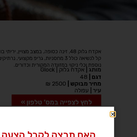
קל לנשיאה כולל 3 מחסניות, גריפ מקצועי
נוספת וכלי ניקוי במזוודה המקורית וכדורים.
מותג
|
אקדח גלוק | Glock
דגם
|
48
מחיר מבוקש
|
2500 ₪
עיר
|
עפולה
לחץ לצפייה במס’ טלפון »
האם תרצה לקבל הצעה 