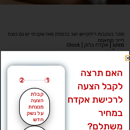
מוכר בעקבות רילוקיישן ישב בכספת מאז שקניתי יש גם כוונת
לייזר מותאמת
מותג
|
אקדח גלוק | Glock
דגם
|
48
מחיר מבוקש
|
3200 ₪
עיר
|
הוד השרון
האם תרצה
לחץ לצפייה במס’ טלפון »
2
1
לקבל הצעה
קבלת
לרכישת אקדח
הצעה
מנצחת
במחיר
על נשק
חדש
משתלם?