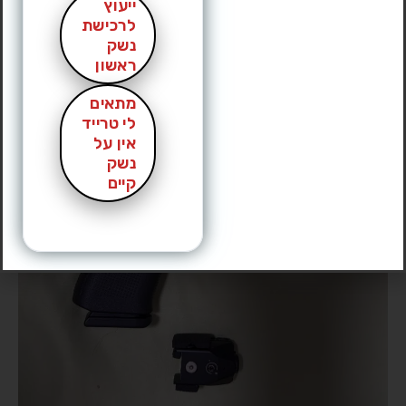
ייעוץ
לרכישת
נשק
ראשון
מתאים
לי טרייד
אין על
נשק
קיים