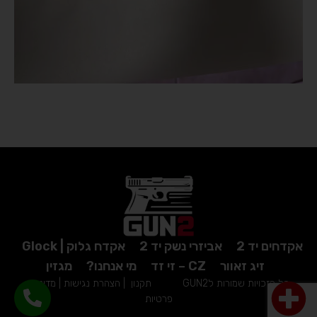
אקדחים יד 2
אביזרי נשק יד 2
אקדח גלוק | Glock
זיג זאוור
CZ – זי זד
מי אנחנו?
מגזין
כל הזכויות שמורות לGUN2
תקנון
|
הצהרת נגישות
|
מדיניות
פרטיות