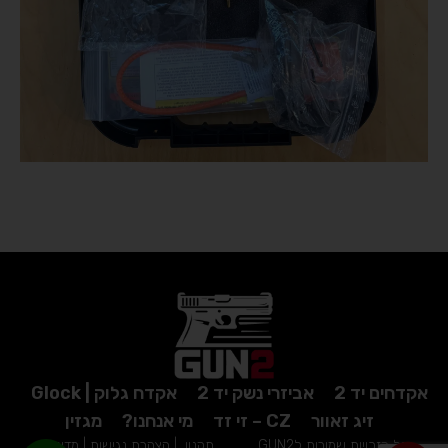
אקדחים יד 2
אביזרי נשק יד 2
אקדח גלוק | Glock
זיג זאוור
CZ – זי זד
מי אנחנו?
מגזין
כל הזכויות שמורות לGUN2
תקנון
|
הצהרת נגישות
|
מדיניות