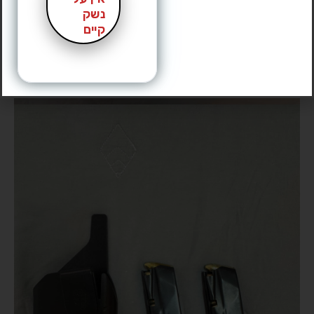
נשק
קיים