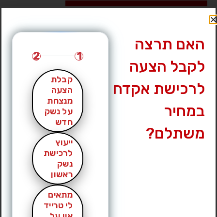
לחץ לצפייה במס’ טלפון »
האם תרצה
2
1
לקבל הצעה
קבלת
לרכישת אקדח
הצעה
מנצחת
במחיר
על נשק
חדש
משתלם?
ייעוץ
לרכישת
נשק
ראשון
מתאים
לי טרייד
אין על