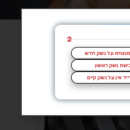
2
נצחת על נשק חדש
כישת נשק ראשון
יד אין על נשק קיים