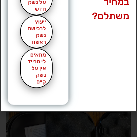
במחיר
על נשק
חדש
משתלם?
ייעוץ
לרכישת
נשק
ראשון
מתאים
לי טרייד
אין על
נשק
קיים