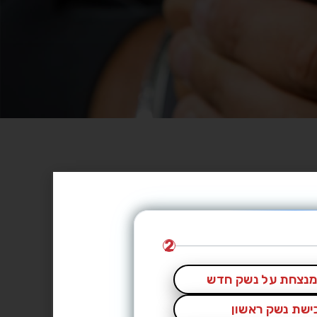
2
נצחת על נשק חדש
כישת נשק ראשון