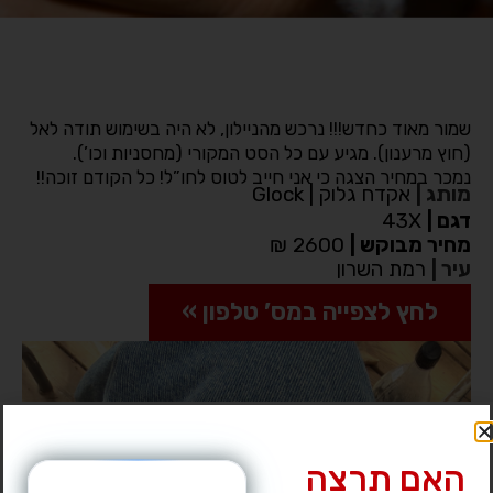
שמור מאוד כחדש!!! נרכש מהניילון, לא היה בשימוש תודה לאל
(חוץ מרענון). מגיע עם כל הסט המקורי (מחסניות וכו’).
נמכר במחיר הצגה כי אני חייב לטוס לחו”ל! כל הקודם זוכה!!
מותג
|
אקדח גלוק | Glock
דגם
|
43X
מחיר מבוקש
|
2600 ₪
עיר
|
רמת השרון
לחץ לצפייה במס’ טלפון »
האם תרצה