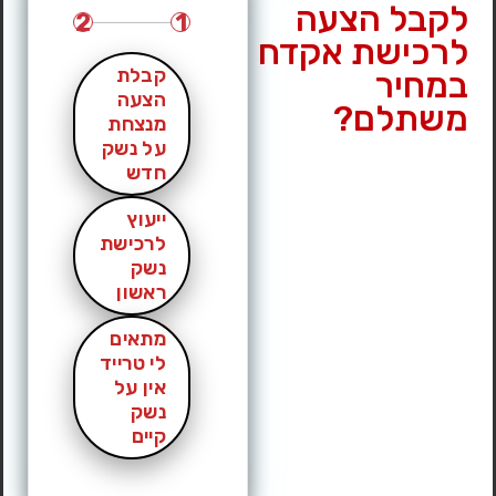
לקבל הצעה
2
1
לרכישת אקדח
קבלת
במחיר
הצעה
משתלם?
מנצחת
על נשק
חדש
ייעוץ
לרכישת
נשק
ראשון
מתאים
לי טרייד
אין על
נשק
קיים