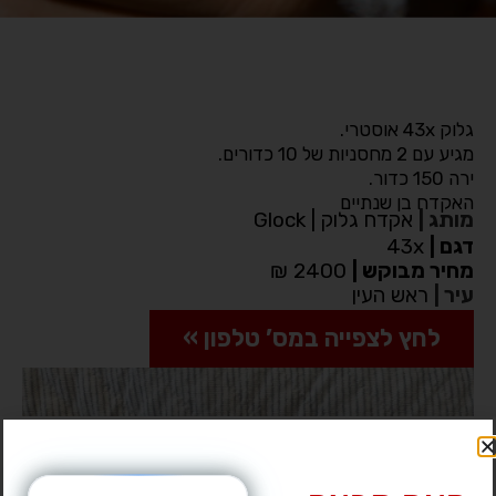
גלוק 43x אוסטרי.
מגיע עם 2 מחסניות של 10 כדורים.
ירה 150 כדור.
האקדח בן שנתיים
מותג
|
אקדח גלוק | Glock
דגם
|
43x
מחיר מבוקש
|
2400 ₪
עיר
|
ראש העין
לחץ לצפייה במס’ טלפון »