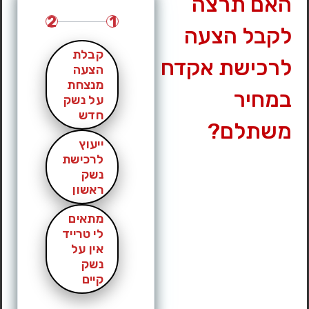
האם תרצה
2
1
לקבל הצעה
קבלת
לרכישת אקדח
הצעה
מנצחת
במחיר
על נשק
חדש
משתלם?
ייעוץ
לרכישת
נשק
ראשון
מתאים
לי טרייד
אין על
נשק
קיים