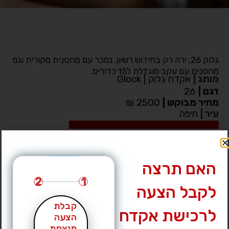
גלוק 26, ירה רק בחידוש רשיון. נמכר עם מחסנית מקורית וגם
מחסנית עם עקב מוגדלת ל15 כדורים.
מותג
|
אקדח גלוק | Glock
דגם
|
26
מחיר מבוקש
|
2500 ₪
עיר
|
חיפה
לחץ לצפייה במס’ טלפון »
האם תרצה
2
1
לקבל הצעה
קבלת
לרכישת אקדח
הצעה
מנצחת