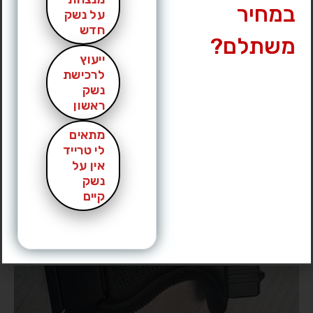
במחיר
על נשק
חדש
משתלם?
ייעוץ
לרכישת
נשק
ראשון
מתאים
לי טרייד
אין על
נשק
קיים