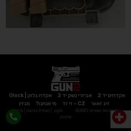
אקדחים יד 2
אביזרי נשק יד 2
אקדח גלוק | Glock
זיג זאוור
CZ – זי זד
מי אנחנו?
מגזין
כל הזכויות שמורות לGUN2
תקנון
|
הצהרת נגישות
|
מדיניות
פרטיות