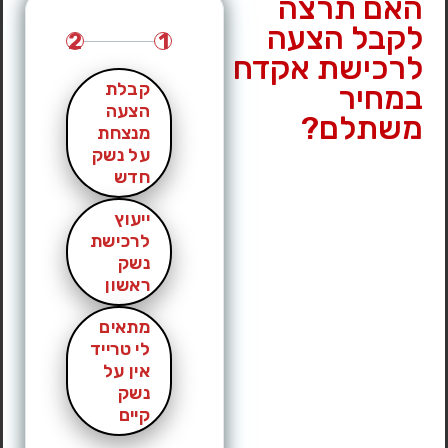
האם תרצה
לקבל הצעה
2
1
לרכישת אקדח
קבלת
במחיר
הצעה
משתלם?
מנצחת
על נשק
חדש
ייעוץ
לרכישת
נשק
ראשון
מתאים
לי טרייד
אין על
נשק
קיים