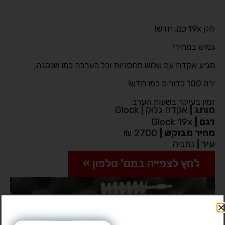
לוק 19x כמו חדש!
גמיש במחיר!
מגיע אקדח עם שלוש מחסניות וכל הערכה כמו שנקנה.
ירה 100 כדורים כמו חדש!
זמין בעיקר בשעות הערב
מותג
|
אקדח גלוק | Glock
דגם
|
Glock 19x
מחיר מבוקש
|
2700 ₪
עיר
|
נתניה
לחץ לצפייה במס’ טלפון »