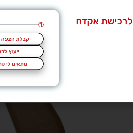
לרכישת אקדח
1
קבלת הצעה מ
ייעוץ לר
מתאים לי טרי