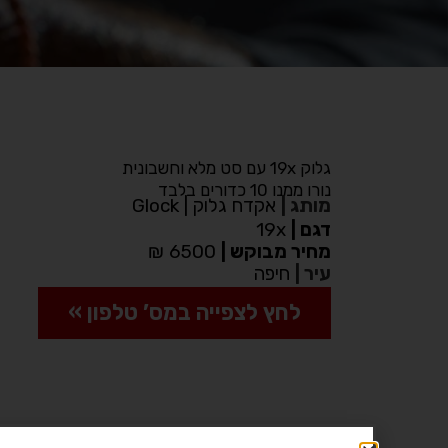
גלוק 19x עם סט מלא וחשבונית
נורו ממנו 10 כדורים בלבד
מותג
|
אקדח גלוק | Glock
דגם
|
19x
מחיר מבוקש
|
6500 ₪
עיר
|
חיפה
לחץ לצפייה במס’ טלפון »