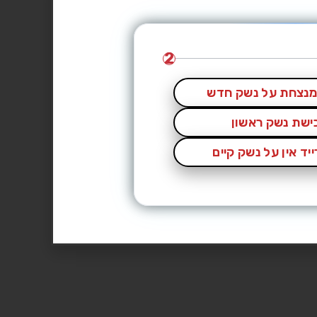
2
נצחת על נשק חדש
כישת נשק ראשון
יד אין על נשק קיים