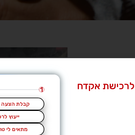
לרכישת אקדח
1
קבלת הצעה מ
ייעוץ לר
מתאים לי טרי