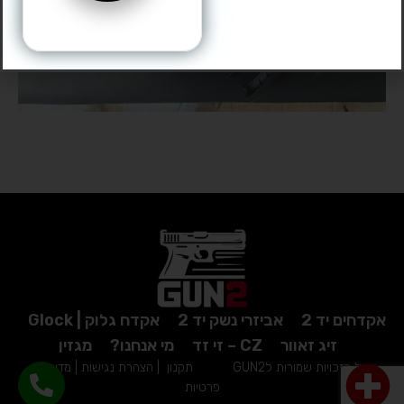
אקדחים יד 2
אביזרי נשק יד 2
אקדח גלוק | Glock
זיג זאוור
CZ – זי זד
מי אנחנו?
מגזין
כל הזכויות שמורות לGUN2
תקנון
|
הצהרת נגישות
|
מדיניות
פרטיות