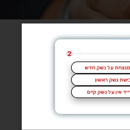
2
נצחת על נשק חדש
כישת נשק ראשון
יד אין על נשק קיים