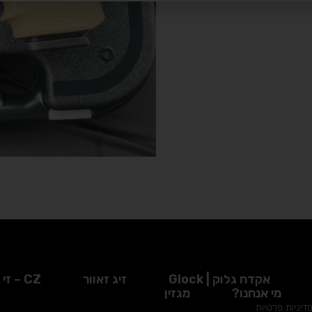
אקדח גלוק | Glock
זיג זאוור
CZ – זי זד
מי אנחנו?
מגזין
דיניות פרטיות