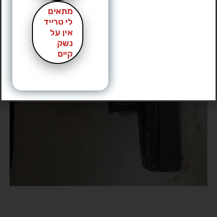
מתאים
לי טרייד
אין על
נשק
קיים