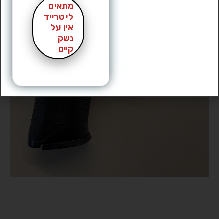
מתאים
לי טרייד
אין על
נשק
קיים