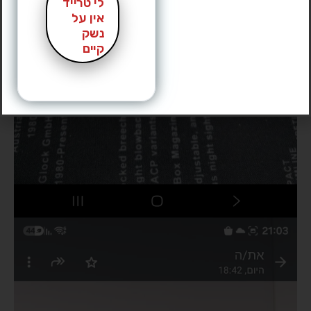
לי טרייד
אין על
נשק
קיים