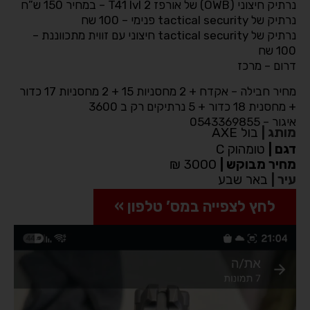
נרתיק חיצוני (OWB) של אורפז T41 lvl 2 – במחיר 150 ש”ח
נרתיק של tactical security פנימי – 100 שח
נרתיק של tactical security חיצוני עם זווית מתכווננת –
100 שח
דרום – מרכז
מחיר חבילה – אקדח + 2 מחסניות 15 + 2 מחסניות 17 כדור
+ מחסנית 18 כדור + 5 נרתיקים רק ב 3600
איגור – 0543369855
מותג
|
בול AXE
דגם
|
טומהוק C
מחיר מבוקש
|
3000 ₪
עיר
|
באר שבע
לחץ לצפייה במס’ טלפון »