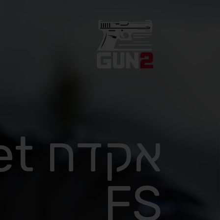
אק
FS