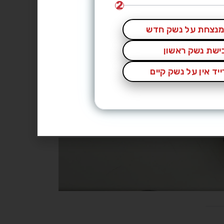
2
נצחת על נשק חדש
כישת נשק ראשון
יד אין על נשק קיים