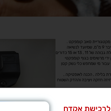
א אקדח מקטגוריית סאב קומפקט .
ה־Springfield Hellcat הוא אקדח קומפקטי בקליבר 9 מ”מ, שמיועד לנשיאה
יומיומית (EDC) ולמגוון שימושים מקצועיים. עם קיבולת גבוהה של 11 , 13 או 15 כדורים
He מציע כוח ומרחק ירי מרשימים בגוף קומפקטי
Hellcat אקדח אידיאלי עבור מי שמחפש כלי נשק קטן
 בלילה , הכנה לאופטיקה ,
זה חזקה ויציבה וההדק השטוח
לרכישת אקדח