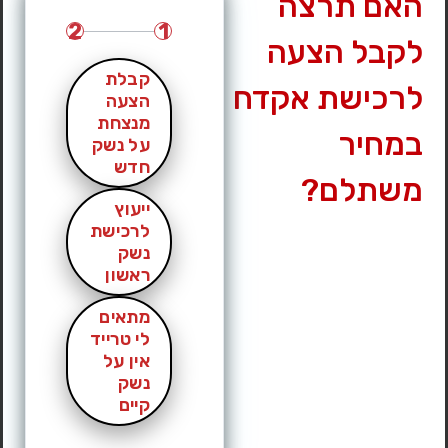
האם תרצה
2
1
לקבל הצעה
קבלת
לרכישת אקדח
הצעה
מנצחת
במחיר
על נשק
חדש
משתלם?
ייעוץ
לרכישת
נשק
ראשון
מתאים
לי טרייד
אין על
נשק
קיים