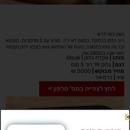
נשק כמו חדש
רוב הזמן בכספת, כמעת לא ירה . מגיע עם 2 מחסניות, קופסא
וכל מה שיש בתמונה, כוונת של הולוסאן scs בצבע ירוק נקנתה
לפני שנה ב2800 שח
מותג
|
אקדח גלוק | Glock
דגם
|
גלוק 19 דור 5 מוס
מחיר מבוקש
|
5000 ₪
עיר
|
כרמיאל
לחץ לצפייה במס’ טלפון »