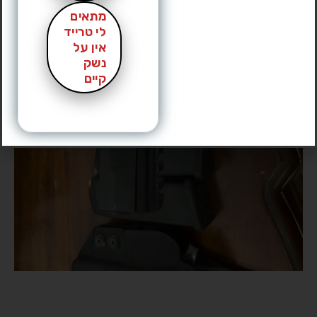
מתאים
לי טרייד
אין על
נשק
קיים